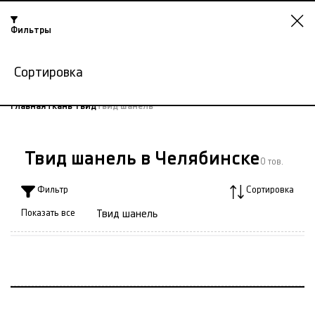
Фильтры
Челябинск
Сортировка
-15% на ткани по промокоду NY15
Главная
Ткань твид
Твид шанель
Твид шанель в Челябинске
0 тов.
Фильтр
Сортировка
Показать все
Твид шанель