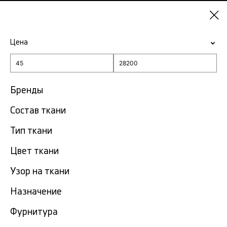
Челябинск
Цена
-15% на ткани по промокоду NY15
Главная
Однотонная ткань
Бренды
Состав ткани
Однотонная ткань в
850
Челябинске
тов.
Тип ткани
Цвет ткани
Фильтр
Сортировка
Показать все
Узор на ткани
Назначение
NEW
Фурнитура