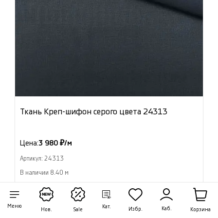
Ткань Креп-шифон серого цвета 24313
Цена:
3 980 ₽/м
Артикул: 24313
В наличии 8.40 м
В корзину
Меню
Кат.
Каб.
Избр.
Корзина
Нов.
Sale