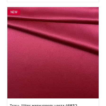
NEW
Ткань Шёлк малинового цвета 46832