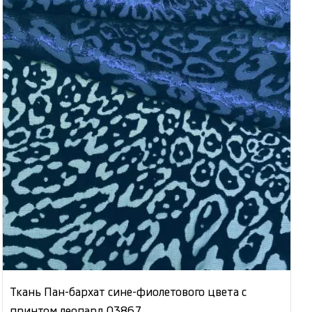
Ткань Пан-бархат сине-фиолетового цвета с
принтом леопард 03867