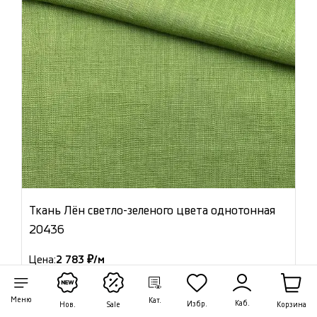
Ткань Лён светло-зеленого цвета однотонная
20436
Цена:
2 783 ₽/м
Артикул: 20436
Меню
Кат.
В наличии 16.80 м
Каб.
Избр.
Корзина
Нов.
Sale