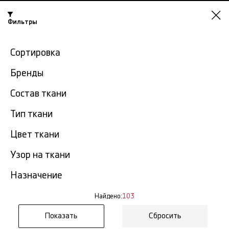
Фильтры
Челябинск
Сортировка
-15% на ткани по промокоду NY15
Бренды
Главная
Льняная ткань
Лен в розницу
Состав ткани
Лен в розницу в
Тип ткани
103
Челябинске
тов.
Цвет ткани
Фильтр
Сортировка
Узор на ткани
Показать все
Лен в розницу
Назначение
NEW
Найдено:
103
Сбросить