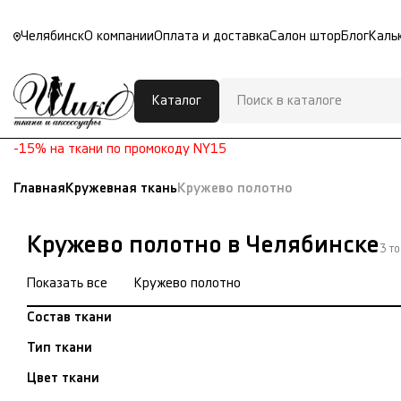
Челябинск
О компании
Оплата и доставка
Салон штор
Блог
Каль
Каталог
-15% на ткани по промокоду NY15
Главная
Кружевная ткань
Кружево полотно
Кружево полотно в Челябинске
3 то
Показать все
Кружево полотно
Состав ткани
Тип ткани
Цвет ткани