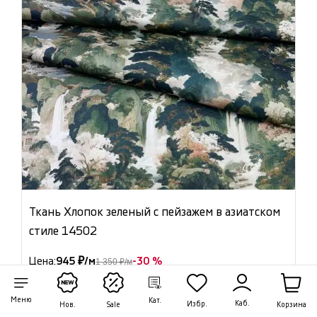
Ткань Хлопок зеленый с пейзажем в азиатском
стиле 14502
Цена:
945 ₽/м
-30 %
1 350 ₽/м
Артикул: 14502
Меню
Кат.
В наличии 48.65 м
Каб.
Избр.
Корзина
Нов.
Sale