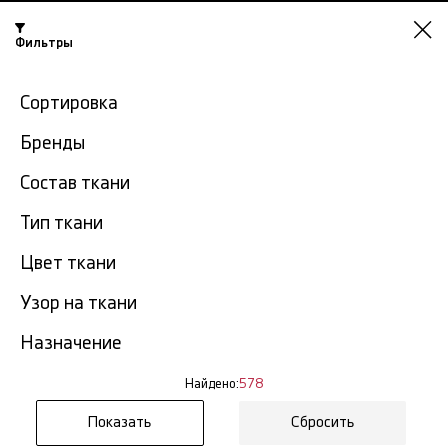
Фильтры
Челябинск
Сортировка
-15% на ткани по промокоду NY15
Бренды
Главная
Хлопковые ткани
Хлопок опт
Состав ткани
Хлопок опт в Челябинске
Тип ткани
578 тов.
Цвет ткани
Фильтр
Сортировка
Узор на ткани
Показать все
Хлопок опт
Назначение
NEW
Найдено:
578
Сбросить