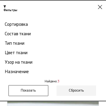
Фильтры
Челябинск
Сортировка
-15% на ткани по промокоду NY15
Состав ткани
Главная
Ткань футер
Футер однотонный
Тип ткани
Футер однотонный в
Цвет ткани
3
Челябинске
тов.
Узор на ткани
Фильтр
Сортировка
Назначение
Показать все
Футер однотонный
Найдено:
3
Сбросить