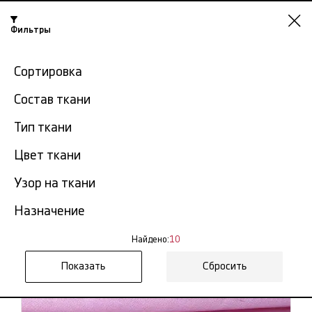
Фильтры
Челябинск
Сортировка
-15% на ткани по промокоду NY15
Состав ткани
Главная
Бязь
Бязь в розницу
Тип ткани
Бязь в розницу в
Цвет ткани
10
Челябинске
тов.
Узор на ткани
Фильтр
Сортировка
Назначение
Показать все
Бязь в розницу
Найдено:
10
Сбросить