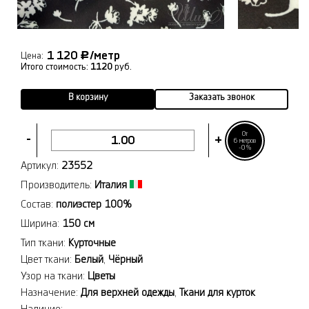
1 120
/метр
Р
Цена:
Итого стоимость:
1120
руб.
В корзину
Заказать звонок
От
-
+
6 метров
-0%
Артикул:
23552
Производитель:
Италия
Состав:
полиэстер 100%
Ширина:
150 см
Тип ткани:
Курточные
Цвет ткани:
Белый
,
Чёрный
Узор на ткани:
Цветы
Назначение:
Для верхней одежды
,
Ткани для курток