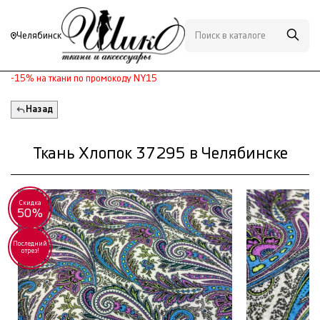
Челябинск
-15% на ткани по промокоду NY15
Назад
Ткань Хлопок 37295 в Челябинске
Скидка
50%
Последний
отрез!