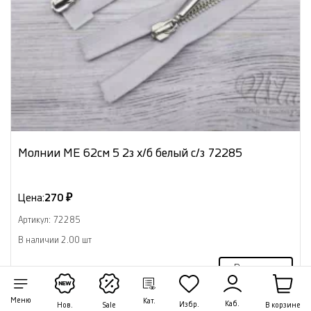
Молнии МЕ 62см 5 2з х/б белый с/з 72285
Цена:
270 ₽
Артикул: 72285
В наличии 2.00 шт
В корзину
Меню
Кат.
Каб.
Избр.
В корзине
Нов.
Sale