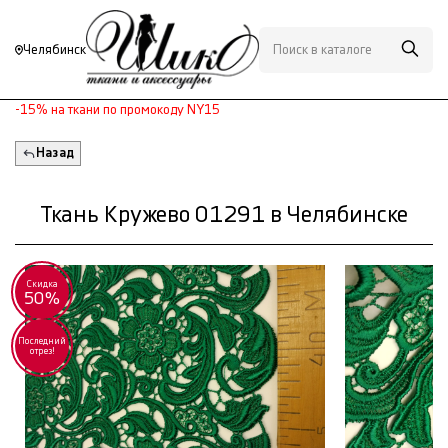
Челябинск
-15% на ткани по промокоду NY15
Назад
Ткань Кружево 01291 в Челябинске
Скидка
50%
Последний
отрез!