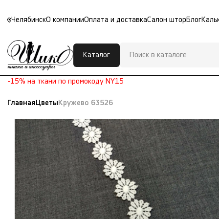
Челябинск
О компании
Оплата и доставка
Салон штор
Блог
Каль
Каталог
-15% на ткани по промокоду NY15
Главная
Цветы
Кружево 63526