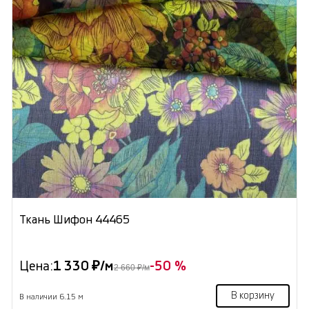
Ткань Шифон 44465
Цена:
1 330 ₽/м
-50 %
2 660 ₽/м
В корзину
В наличии 6.15 м