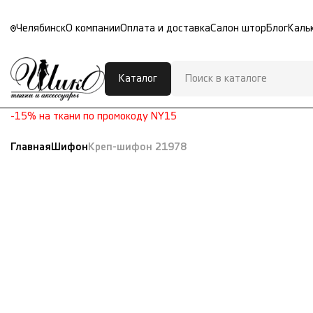
Челябинск
О компании
Оплата и доставка
Салон штор
Блог
Каль
Каталог
-15% на ткани по промокоду NY15
Главная
Шифон
Креп-шифон 21978