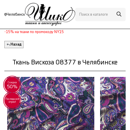
Челябинск
-15% на ткани по промокоду NY15
Назад
Ткань Вискоза 08377 в Челябинске
Скидка
50%
Последний
отрез!