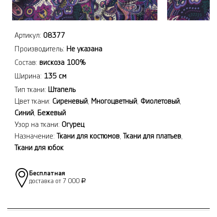
Артикул:
08377
Производитель:
Не указана
Состав:
вискоза 100%
Ширина:
135 см
Тип ткани:
Штапель
Цвет ткани:
Сиреневый
,
Многоцветный
,
Фиолетовый
,
Синий
,
Бежевый
Узор на ткани:
Огурец
Назначение:
Ткани для костюмов
,
Ткани для платьев
,
Ткани для юбок
Бесплатная
доставка от 7 000
Р