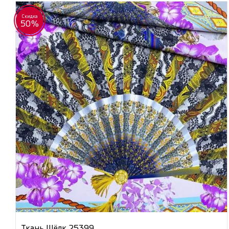
Скидка
50%
Ткань Шёлк 25399