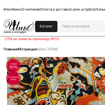
Челябинск
О компании
Оплата и доставка
Салон штор
Блог
Каль
Каталог
-15% на ткани по промокоду NY15
Главная
Абстракция
Шёлк 25596
Скидка
50%
Последний
отрез!