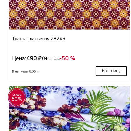
Ткань Платьевая 28243
Цена:
490 ₽/м
-50 %
980 ₽/м
В корзину
В наличии 6.35 м
Скидка
50%