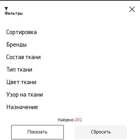
Фильтры
Челябинск
Сортировка
-15% на ткани по промокоду NY15
Бренды
Главная
Натуральный шелк
Шелк с узором
Состав ткани
Шелк с узором в
Тип ткани
201
Челябинске
тов.
Цвет ткани
Фильтр
Сортировка
Узор на ткани
Показать все
Шелк с узором
Назначение
NEW
Найдено:
201
Сбросить