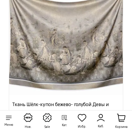
Ткань Шёлк-купон бежево- голубой Девы и
лебеди 46856
Цена:
6 200 ₽
Меню
Кат.
Каб.
Избр.
Корзина
Нов.
Sale