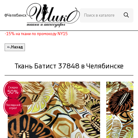
Челябинск
-15% на ткани по промокоду NY15
Назад
Ткань Батист 37848 в Челябинске
Скидка
50%
Последний
отрез!