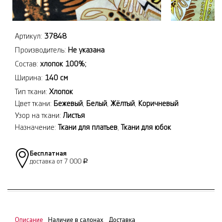
Артикул:
37848
Производитель:
Не указана
Состав:
хлопок 100%;
Ширина:
140 см
Тип ткани:
Хлопок
Цвет ткани:
Бежевый
,
Белый
,
Жёлтый
,
Коричневый
Узор на ткани:
Листья
Назначение:
Ткани для платьев
,
Ткани для юбок
Бесплатная
доставка от 7 000
Р
Описание
Наличие в салонах
Доставка