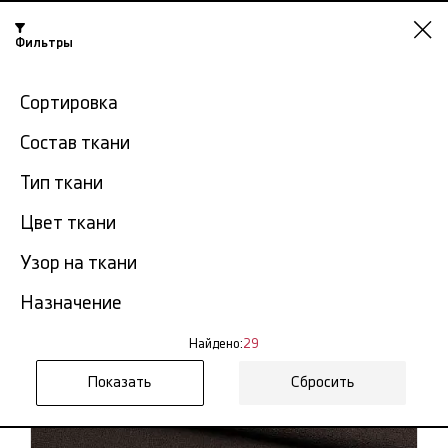
Фильтры
Челябинск
Сортировка
-15% на ткани по промокоду NY15
Состав ткани
Главная
Ткань креп
Креп однотонный
Тип ткани
Креп однотонный в
Цвет ткани
29
Челябинске
тов.
Узор на ткани
Фильтр
Сортировка
Назначение
Показать все
Креп однотонный
Найдено:
29
NEW
Сбросить