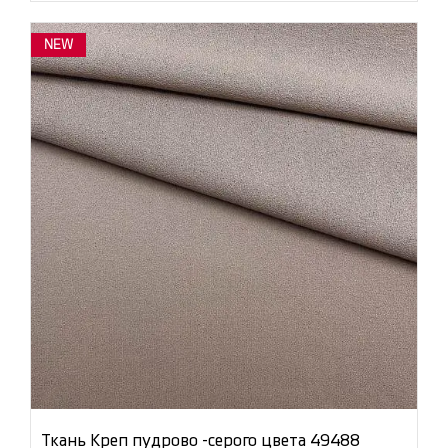
NEW
Ткань Креп пудрово -серого цвета 49488