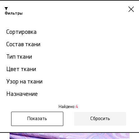
Фильтры
Челябинск
Сортировка
-15% на ткани по промокоду NY15
Состав ткани
Главная
Жаккард ткань
Ткань жаккард с рисунком
Тип ткани
Ткань жаккард с рисунком в
Цвет ткани
4
Челябинске
тов.
Узор на ткани
Фильтр
Сортировка
Назначение
Показать все
Ткань жаккард с рисунком
Найдено:
4
Сбросить