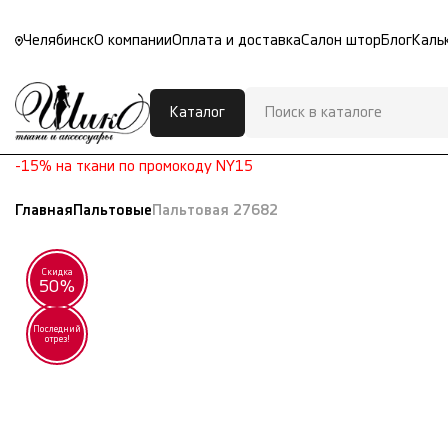
Челябинск
О компании
Оплата и доставка
Салон штор
Блог
Каль
Каталог
-15% на ткани по промокоду NY15
Главная
Пальтовые
Пальтовая 27682
Скидка
50%
Последний
отрез!