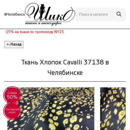
Челябинск
-15% на ткани по промокоду NY15
Назад
Ткань Хлопок Cavalli 37138 в
Челябинске
Скидка
50%
Последний
отрез!