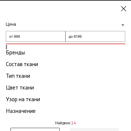
Челябинск
Цена
-15% на ткани по промокоду NY15
Главная
Toile de Jouy
Бренды
Состав ткани
Toile de Jouy в Челябинске
14 тов.
Тип ткани
Фильтр
Сортировка
Цвет ткани
Показать все
Узор на ткани
NEW
Назначение
Найдено:
14