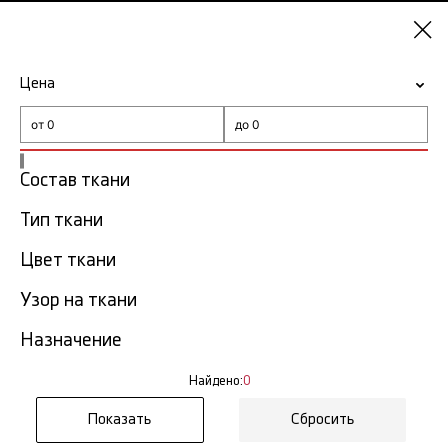
Челябинск
Цена
-15% на ткани по промокоду NY15
Главная
Ткани Alexander McQueen
Состав ткани
Тип ткани
Ткани Alexander McQueen в
0
Челябинске
тов.
Цвет ткани
Узор на ткани
Фильтр
Сортировка
Показать все
Назначение
Найдено:
0
К сожалению, ничего не
Сбросить
найдено